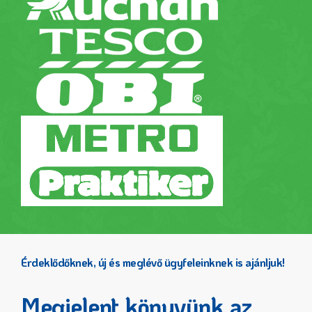
Érdeklődőknek, új és meglévő ügyfeleinknek is ajánljuk!
Megjelent könyvünk az