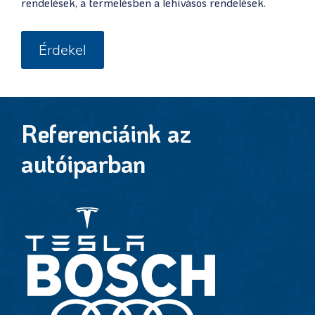
rendelések, a termelésben a lehívásos rendelések.
Érdekel
Referenciáink az
autóiparban