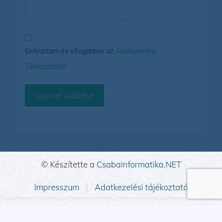
Elolvastam és elfogadom az
Adatkezelési
Tájékoztatót!
Üzenet küldése
© Készítette a
CsabaInformatika.NET
Impresszum
Adatkezelési tájékoztató