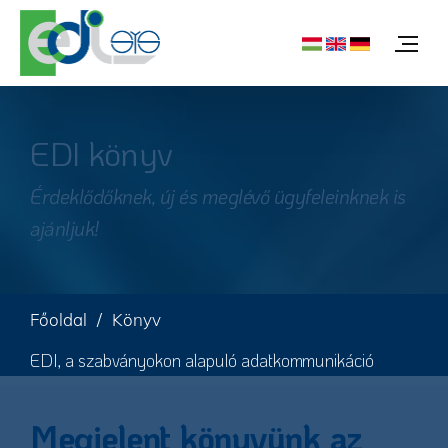
EDI könyv
Érdeklődőknek, új és meglévő ügyfeleinknek is
ajánljuk!
Főoldal
Könyv
EDI, a szabványokon alapuló adatkommunikáció
Megjelent könyvünk az